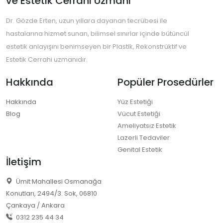
ve Estetik Cerrahi Uzmanı
Dr. Gözde Erten, uzun yıllara dayanan tecrübesi ile
hastalarına hizmet sunan, bilimsel sınırlar içinde bütüncül
estetik anlayışını benimseyen bir Plastik, Rekonstrüktif ve
Estetik Cerrahi uzmanıdır.
Hakkında
Popüler Prosedürler
Hakkında
Yüz Estetiği
Blog
Vücut Estetiği
Ameliyatsız Estetik
Lazerli Tedaviler
Genital Estetik
İletişim
Ümit Mahallesi Osmanağa
Konutları, 2494/3. Sok, 06810
Çankaya / Ankara
0312 235 44 34