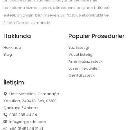
Dr. Gözde Erten, uzun yıllara dayanan tecrübesi ile
hastalarına hizmet sunan, bilimsel sınırlar içinde bütüncül
estetik anlayışını benimseyen bir Plastik, Rekonstrüktif ve
Estetik Cerrahi uzmanıdır.
Hakkında
Popüler Prosedürler
Hakkında
Yüz Estetiği
Blog
Vücut Estetiği
Ameliyatsız Estetik
Lazerli Tedaviler
Genital Estetik
İletişim
Ümit Mahallesi Osmanağa
Konutları, 2494/3. Sok, 06810
Çankaya / Ankara
0312 235 44 34
info@drgozde.com
+90 (545) 411 21 41