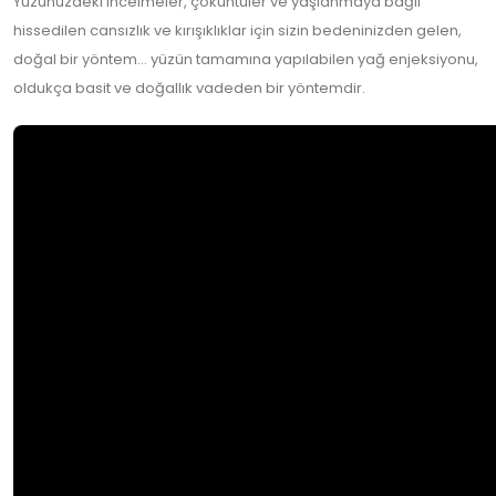
Yüzünüzdeki incelmeler, çöküntüler ve yaşlanmaya bağlı
hissedilen cansızlık ve kırışıklıklar için sizin bedeninizden gelen,
doğal bir yöntem… yüzün tamamına yapılabilen yağ enjeksiyonu,
oldukça basit ve doğallık vadeden bir yöntemdir.