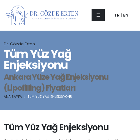
TR
|
EN
Dr. Gözde Erten
Tüm Yüz Yağ
Enjeksiyonu
Ankara Yüze Yağ Enjeksiyonu
(Lipofilling) Fiyatları
ANA SAYFA
TÜM YÜZ YAĞ ENJEKSIYONU
Tüm Yüz Yağ Enjeksiyonu